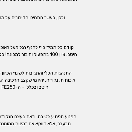
ולכן, כאשר התחילו הדיבורים על מ
היטב. ציון 100 בתפעול וחיב
התנהגות הכלי והתגובות לשינויי הכיוו
איכותית. נקודה. יהיו מי שקצב הרכיבה 
היטב ובכללי – ה-FE250 מרגיש מאוד "צמוד" לקרקע והמתלים עוקבים היטב אחרי התוואי ות'כלס, כחבילה כוללת- מצוינים.
המנוע הפתיע לטובה, וזאת בעצם הנקודה 
מבעבר, אלא דווקא את זמינות המומנט 