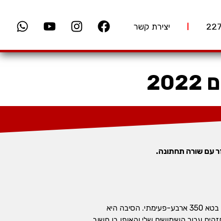
יצירת קשר
כבעל ניסיון על מרבית דגמי האנדורו הנמכרים בישראל, אני מחשיב את עצמי רוכב הכל מהכל. וככזה, בבעלותי בטא 350 ארבע-פעימתי. הסיבה היא
ראליות על-פני כוח. עם זאת, מבחינה קטגורית אופנועי ה- 250F לא מספיק חזקים עבור השימושים שלי והאופן בו חשוב