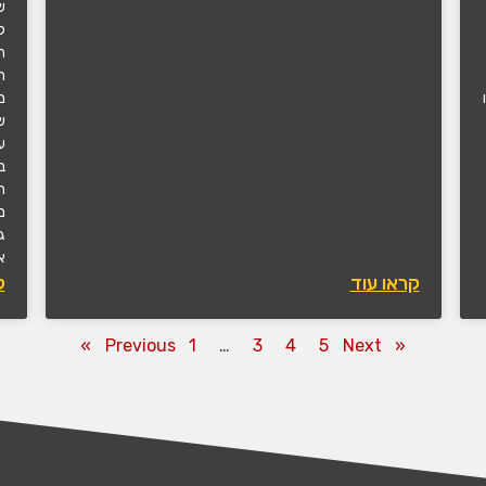
ש
ל
ה
מ
ש
ע
ב
ה
מ
ג
א
קראו עוד
ק
1
…
3
4
5
Next »
« Previous