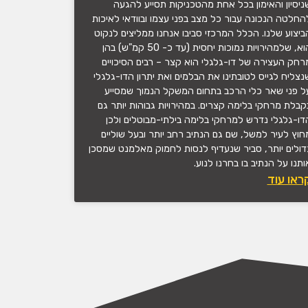
ניסיון והאימון בכל אחת מהטכניקות תסייע להגעה
החלטה הנכונה עבור כל מצב בפני עצמו ובוודאי לאיכות
ביצוע שלנו. הכלל המרכזי סביבו אנחנו ממליצים לנקוט
הוא, שלמהירויות נמוכות יחסית (עד כ- 50 קמ"ש) בהן
רחק העצירה של דו-גלגלי הוא קצר – רבים הסיכויים
נצליח לגייס לטובתינו את הבלמים ואת יתרון הדו-גלגלי
ל פני שאר כלי הרכב בתחום המשקל הנמוך שמסייע
קבלת מרחקי בלימה קצרים. במהירויות גבוהות יותר גם
דו-גלגלי נדרש למרחקי בלימה בילתי-מבוטלים ולכן
חוץ לעיר למשל, שם גם הנתיב רחב יותר ובעל שוליים
דולים יותר, סביר שנעדיף לנסות לחמוק מאלמנט שמסכן
ותנו על הנתיב בו בחרנו לנוע.
ראו עוד