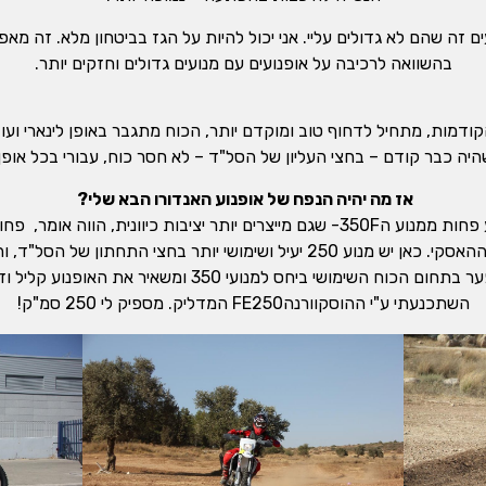
הב במנועי ה-250 המרובעים זה שהם לא גדולים עליי. אני יכול להיות על הגז בביטחון מלא
בהשוואה לרכיבה על אופנועים עם מנועים גדולים וחזקים יותר.
דמות, מתחיל לדחוף טוב ומוקדם יותר, הכוח מתגבר באופן לינארי ועו
היה כבר קודם – בחצי העליון של הסל"ד – לא חסר כוח, עבורי בכל אופן
אז מה יהיה הנפח של אופנוע האנדורו הבא שלי?
לסיכום אפשר לומר שמנוע ה-250F מציע פחות ממנוע ה350F- שגם מייצרים יותר יציבות כ
ספק, מצטיין מנוע ה-250 המודרני של ההאסקי. כאן יש מנוע 250 יעיל ושימושי יו
שימושי ביחס למנועי 350 ומשאיר את האופנוע קליל וזריז בשינויי כיוון.
השתכנעתי ע"י ההוסקוורנהFE250 המדליק. מספיק לי 250 סמ"ק!