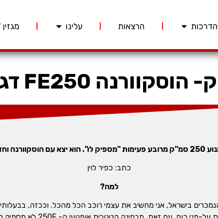
הדרכות
הרצאות
עלינו
מגזין 227
סקוורנה FE250 דגם 2022
 עם שורה תחתונה.
כתב: כפיר לוין
למה?
החשיבות שאני מייחס להתנהגות וניט