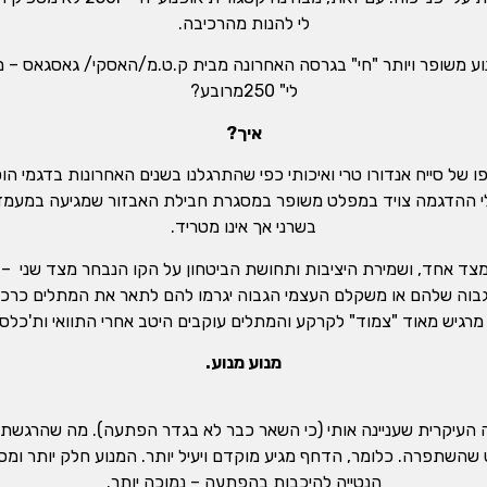
לי להנות מהרכיבה.
נוע משופר ויותר "חי" בגרסה האחרונה מבית ק.ט.מ/האסקי/ גאסגאס –
לי" 250מרובע?
איך?
ור למכונה! כלי ההדגמה צויד במפלט משופר במסגרת חבילת האבזור שמגיעה במע
בשרני אך אינו מטריד.
ן מצד אחד, ושמירת היציבות ותחושת הביטחון על הקו הנבחר מצד שני – 
הגבוה שלהם או משקלם העצמי הגבוה יגרמו להם לתאר את המתלים כרכים 
מנוע מנוע.
העיקרית שעניינה אותי (כי השאר כבר לא בגדר הפתעה). מה שהרגשתי ה
שהשתפרה. כלומר, הדחף מגיע מוקדם ויעיל יותר. המנוע חלק יותר ומס
הנטייה להיכבות בהפתעה – נמוכה יותר.