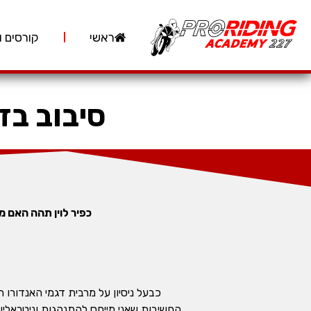
ראשי
קורסים ו
סיבוב בזק- הו
כפיר לוין תהה האם מנוע 250 סמ"ק מרובע פעימות "מספיק לו". הוא יצא עם הוסקוורנה וחזר