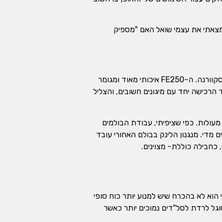
 מצאתי את עצמי שואל האם "מספיק
קודם כל תמיד כיף להניף רגל מעל לאוכפו של סייח אנדורו טרי ואיכותי כפי שהתרגלנו בשנים האחרונות בדגמי הוסקוורנה. ה-FE250 איכותי מאוד ומגומר
מד הרכישה יחד עם מיגונים חשובים, והצליל
מעולות. כפי שציפיתי, עבודת הבולמים
מדי. מנגנון הלינק בבולם האחורי עובד
וא לא בהכרח שיש למנוע יותר כוח סופי
וגל לרדת לסל"דים נמוכים יותר כאשר