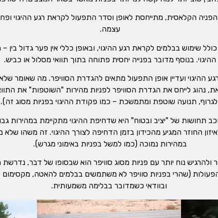
מהפניה הקלאסית, מתייחסת לאופן וסדר התפעול לקראת רגע ההיגוי ופחות
עצמה.
 כולל שימוש בבלמים לקראת רגע ההיגוי, ובאופן כללי אין פער גדול בין 
ההיגוי. בנוסף מדובר בפנייה יחסית פתוחה בתוך תוואי מסלול או כביש.
את, נהוג לייחס את הגדרת הסוויפר לפניות מהירות "השוטפות" את התווא
לגרוף, תנועה שוטפת ומתמשכת – כמו פקודת ההיגוי בפניות מסוג זה).
וכב תחושות של "יציב ובטוח" היא שדחיפת ההיגוי מתקיימת במהירות ג
זון החוזר המגיע מהכידון בזמן הדחיפה לצורך ההיגוי. זה משהו שלא 
במהירות נמוכה (כמו למשל בפניות באימוני מגרש).
להרגיש נוח יותר עם פניות מסוג סוויפר הוא שבסופו של דבר, נדרשת 
ר הפעולות (שהרי בפניות סוויפר לא משתמשים בבלמים להאטה, מקסימום ס
ובוודאי כשמדובר בבלימה משמעותית.