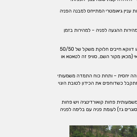
 עניין גיאומטרי המתייחס למבנה הפניה
– מהירות ההגעה לפניה – למהירות בזמן
אפשר גם לציין שמותר לסגור גז לקראת רגע ההיגוי ועדיין אופן התפעול מתאים להגדרת הסוויפר. מה שאומר שלאו דווקא חייבים חלוקת משקל של 50/50
י (מכאן מקור השם, סוויפ זה לטאטא או
בוהה יחסית – ותחת כוח התמדה משמעותי
מתקבל כשדוחפים את הכידון לטובת היגוי
משמעותית פחות קואורדינציה ויש פחות
וגרים גז) לעומת פניה עם בלימה לפניה