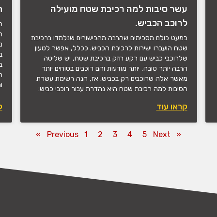
עשר סיבות למה רכיבת שטח מועילה
ת
לרוכב הכביש.
ה
ה
כמעט כולם מסכימים שהרבה מהכישורים שנלמדו ברכיבת
נ
שטח הועברו ישירות לרכיבת הכביש. ככלל, אפשר לטעון
ב
שלרוכבי כביש עם רקע חזק ברכיבת שטח, יש שליטה
ב
הרבה יותר טובה, יותר מודעות והם רוכבים בטוחים יותר
ה
מאשר אלה שרוכבים רק בכביש. אז, הנה רשימת עשרת
ו
הסיבות למה רכיבת שטח היא נהדרת עבור רוכבי כביש:
קראו עוד
ק
1
2
3
4
5
Next »
« Previous