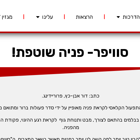
הדרכות
הרצאות
עלינו
מגזין 227
סוויפר- פניה שוטפת!
כתב: דור אבן-כץ, פרוריידינג.
תפעול הקלאסי לקראת פניה מאופיין על ידי סדר פעולות ברור ומתואם מ
בבלמים בהתאם לצורך, מבט ותנוחת גוף לקראת רגע ההיגוי, פקודת ההי
מהפניה.
בין טוב יותר למה קשה לנו יותר בפניות מאשר בשאר המצבים. ה"סוויפר